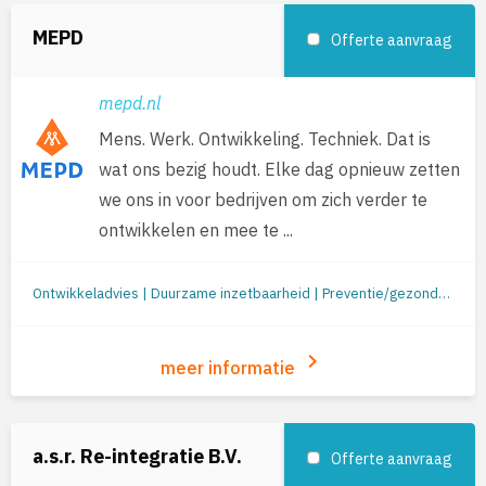
MEPD
Offerte aanvraag
mepd.nl
Mens. Werk. Ontwikkeling. Techniek. Dat is
wat ons bezig houdt. Elke dag opnieuw zetten
we ons in voor bedrijven om zich verder te
ontwikkelen en mee te ...
Ontwikkeladvies | Duurzame inzetbaarheid | Preventie/gezondheid | Re-integratie: begeleiding naar werk | Re-integratie tweede spoor | Outplacement | Loopbaanbegeleiding | Loopbaanontwikkeling | Mobiliteit
keyboard_arrow_right
meer informatie
a.s.r. Re-integratie B.V.
Offerte aanvraag