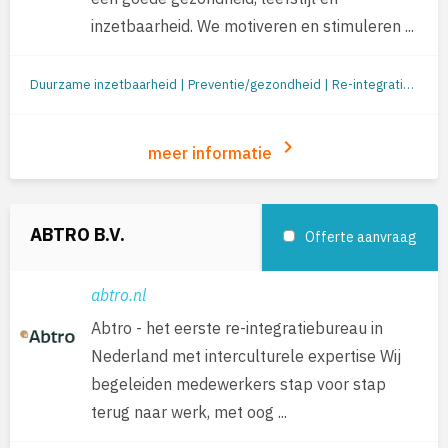
inzetbaarheid. We motiveren en stimuleren ...
Duurzame inzetbaarheid | Preventie/gezondheid | Re-integratie: begeleiding naar werk | Jobcoaching | Loopbaanbegeleiding | Loopbaanontwikkeling | Mobiliteit
keyboard_arrow_right
meer informatie
ABTRO B.V.
Offerte aanvraag
abtro.nl
Abtro - het eerste re-integratiebureau in
Nederland met interculturele expertise Wij
begeleiden medewerkers stap voor stap
terug naar werk, met oog ...