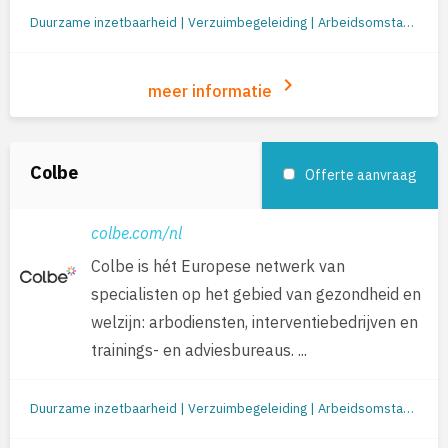
Duurzame inzetbaarheid | Verzuimbegeleiding | Arbeidsomstandigheden (o.a. RI&E en werkplekonderzoek) | Re-integratie: begeleiding naar werk | Jobcoaching | Re-integratie tweede spoor | Outplacement | Loopbaanbegeleiding | Loopbaanontwikkeling
keyboard_arrow_right
meer informatie
Colbe
Offerte aanvraag
colbe.com/nl
Colbe is hét Europese netwerk van
specialisten op het gebied van gezondheid en
welzijn: arbodiensten, interventiebedrijven en
trainings- en adviesbureaus. ...
Duurzame inzetbaarheid | Verzuimbegeleiding | Arbeidsomstandigheden (o.a. RI&E en werkplekonderzoek) | Preventie/gezondheid | Re-integratie: begeleiding naar werk | Jobcoaching | Re-integratie tweede spoor | Outplacement | Loopbaanbegeleiding | Loopbaanontwikkeling | Mobiliteit