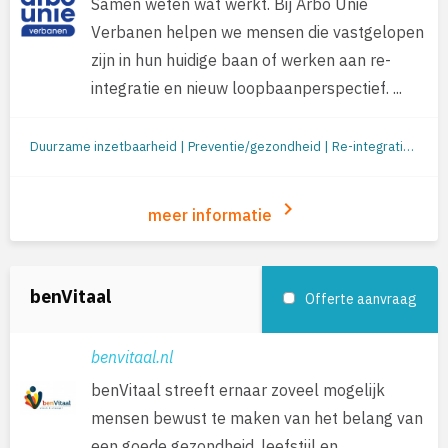
Samen weten wat werkt. Bij Arbo Unie
Verbanen helpen we mensen die vastgelopen
zijn in hun huidige baan of werken aan re-
integratie en nieuw loopbaanperspectief. ...
Duurzame inzetbaarheid | Preventie/gezondheid | Re-integratie: begeleiding naar werk | Jobcoaching | Re-integratie tweede spoor | Outplacement | Loopbaanbegeleiding | Loopbaanontwikkeling | Mobiliteit
keyboard_arrow_right
meer informatie
benVitaal
Offerte aanvraag
benvitaal.nl
benVitaal streeft ernaar zoveel mogelijk
mensen bewust te maken van het belang van
een goede gezondheid, leefstijl en