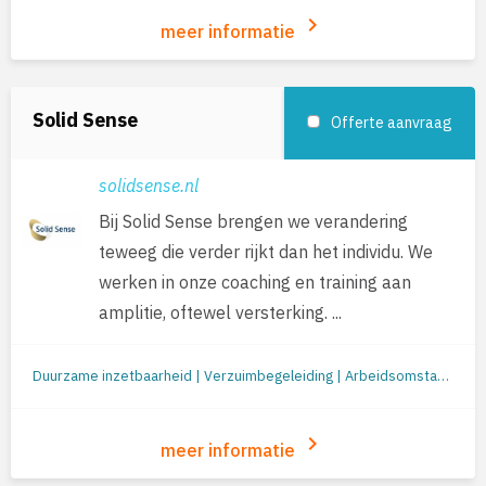
keyboard_arrow_right
meer informatie
Solid Sense
Offerte aanvraag
solidsense.nl
Bij Solid Sense brengen we verandering
teweeg die verder rijkt dan het individu. We
werken in onze coaching en training aan
amplitie, oftewel versterking. ...
Duurzame inzetbaarheid | Verzuimbegeleiding | Arbeidsomstandigheden (o.a. RI&E en werkplekonderzoek) | Preventie/gezondheid | Re-integratie: begeleiding naar werk | Jobcoaching | Re-integratie tweede spoor | Outplacement | Loopbaanbegeleiding | Loopbaanontwikkeling | Mobiliteit
keyboard_arrow_right
meer informatie