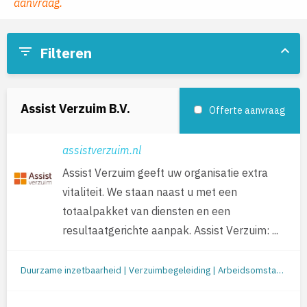
aanvraag.
keyboard_arrow_up
filter_list
Filteren
Assist Verzuim B.V.
Offerte aanvraag
assistverzuim.nl
Assist Verzuim geeft uw organisatie extra
vitaliteit. We staan naast u met een
totaalpakket van diensten en een
resultaatgerichte aanpak. Assist Verzuim: ...
Duurzame inzetbaarheid | Verzuimbegeleiding | Arbeidsomstandigheden (o.a. RI&E en werkplekonderzoek) | Preventie/gezondheid | Re-integratie tweede spoor | Loopbaanbegeleiding | Loopbaanontwikkeling