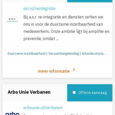
asr.nl/reintegratie
Bij a.s.r. re-integratie en diensten zetten we
ons in voor de duurzame inzetbaarheid van
medewerkers. Onze ambitie ligt bij amplitie en
preventie, omdat ...
Duurzame inzetbaarheid | Verzuimbegeleiding | Arbeidsomstandigheden (o.a. RI&E en werkplekonderzoek) | Preventie/gezondheid | Re-integratie: begeleiding naar werk | Re-integratie tweede spoor | Outplacement | Loopbaanbegeleiding | Loopbaanontwikkeling | Mobiliteit
keyboard_arrow_right
meer informatie
Arbo Unie Verbanen
Offerte aanvraag
arbounie.nl/verbanen