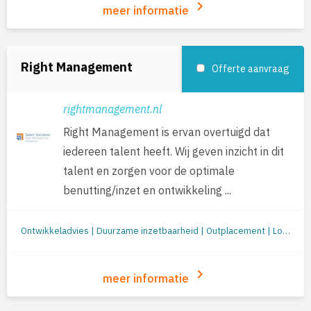
keyboard_arrow_right
meer informatie
Right Management
Offerte aanvraag
rightmanagement.nl
Right Management is ervan overtuigd dat
iedereen talent heeft. Wij geven inzicht in dit
talent en zorgen voor de optimale
benutting/inzet en ontwikkeling ...
Ontwikkeladvies | Duurzame inzetbaarheid | Outplacement | Loopbaanbegeleiding | Loopbaanontwikkeling | Mobiliteit
keyboard_arrow_right
meer informatie