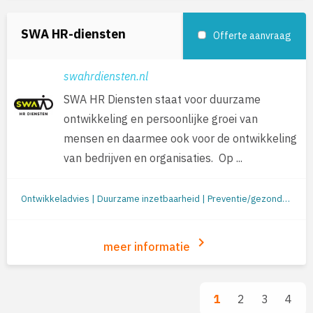
SWA HR-diensten
Offerte aanvraag
swahrdiensten.nl
SWA HR Diensten staat voor duurzame
ontwikkeling en persoonlijke groei van
mensen en daarmee ook voor de ontwikkeling
van bedrijven en organisaties. Op ...
Ontwikkeladvies | Duurzame inzetbaarheid | Preventie/gezondheid | Outplacement | Loopbaanbegeleiding | Loopbaanontwikkeling | Mobiliteit
keyboard_arrow_right
meer informatie
1
2
3
4