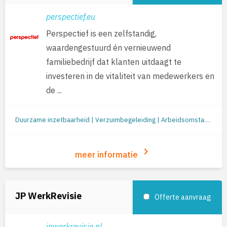
perspectief.eu
Perspectief is een zelfstandig,
waardengestuurd én vernieuwend
familiebedrijf dat klanten uitdaagt te
investeren in de vitaliteit van medewerkers en
de ...
Duurzame inzetbaarheid | Verzuimbegeleiding | Arbeidsomstandigheden (o.a. RI&E en werkplekonderzoek) | Re-integratie: begeleiding naar werk | Jobcoaching | Re-integratie tweede spoor | Outplacement | Loopbaanbegeleiding | Loopbaanontwikkeling | Mobiliteit
keyboard_arrow_right
meer informatie
JP WerkRevisie
Offerte aanvraag
jpwerkrevisie.nl