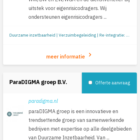
uitstek voor eigenrisicodragers. Wij
ondersteunen eigenrisicodragers ...
Duurzame inzetbaarheid | Verzuimbegeleiding | Re-integratie: begeleiding naar werk | Outplacement | Loopbaanbegeleiding | Loopbaanontwikkeling | Mobiliteit
keyboard_arrow_right
meer informatie
ParaDIGMA groep B.V.
Offerte aanvraag
paradigma.nl
paraDIGMA groep is een innovatieve en
trendsettende groep van samenwerkende
bedrijven met expertise op alle deelgebieden
van Duurzame Inzetbaarheid. Van ...