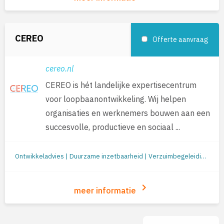
CEREO
Offerte aanvraag
cereo.nl
CEREO is hét landelijke expertisecentrum
voor loopbaanontwikkeling. Wij helpen
organisaties en werknemers bouwen aan een
succesvolle, productieve en sociaal ...
Ontwikkeladvies | Duurzame inzetbaarheid | Verzuimbegeleiding | Arbeidsomstandigheden (o.a. RI&E en werkplekonderzoek) | Preventie/gezondheid | Re-integratie: begeleiding naar werk | Jobcoaching | Re-integratie tweede spoor | Outplacement | Loopbaanbegeleiding | Loopbaanontwikkeling | Mobiliteit
keyboard_arrow_right
meer informatie