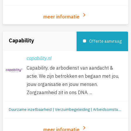
keyboard_arrow_right
meer informatie
Capability
Offerte aanvraag
capability.nl
Capability, de arbodienst van aandacht &
actie. We zijn betrokken en begaan met jou,
jouw organisatie en jouw mensen.
Zorgzaamheid zit in ons DNA. ...
Duurzame inzetbaarheid | Verzuimbegeleiding | Arbeidsomstandigheden (o.a. RI&E en werkplekonderzoek) | Preventie/gezondheid | Re-integratie: begeleiding naar werk | Jobcoaching | Re-integratie tweede spoor | Outplacement | Loopbaanbegeleiding | Loopbaanontwikkeling | Mobiliteit
keyboard_arrow_right
meer informatie