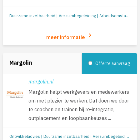
Duurzame inzetbaarheid | Verzuimbegeleiding | Arbeidsomstandigheden (o.a. RI&E en werkplekonderzoek) | Preventie/gezondheid | Re-integratie: begeleiding naar werk | Jobcoaching | Re-integratie tweede spoor | Outplacement | Loopbaanbegeleiding | Loopbaanontwikkeling | Mobiliteit
keyboard_arrow_right
meer informatie
Margolin
Offerte aanvraag
margolin.nl
Margolin helpt werkgevers en medewerkers
om met plezier te werken. Dat doen we door
te coachen en trainen bij re-integratie,
outplacement en loopbaankeuzes ...
Ontwikkeladvies | Duurzame inzetbaarheid | Verzuimbegeleiding | Re-integratie: begeleiding naar werk | Re-integratie tweede spoor | Outplacement | Loopbaanbegeleiding | Loopbaanontwikkeling | Mobiliteit