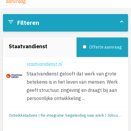
aanvraag.
keyboard_arrow_up
filter_list
Filteren
Staatvandienst
Offerte aanvraag
staatvandienst.nl
Staatvandienst gelooft dat werk van grote
betekenis is in het leven van mensen. Werk
geeft structuur, zingeving en draagt bij aan
persoonlijke ontwikkeling ...
Ontwikkeladvies | Re-integratie: begeleiding naar werk | Jobcoaching | Re-integratie tweede spoor | Loopbaanbegeleiding | Mobiliteit