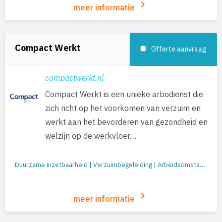
keyboard_arrow_right
meer informatie
Compact Werkt
Offerte aanvraag
compactwerkt.nl
Compact Werkt is een unieke arbodienst die
zich richt op het voorkomen van verzuim en
werkt aan het bevorderen van gezondheid en
welzijn op de werkvloer. ...
Duurzame inzetbaarheid | Verzuimbegeleiding | Arbeidsomstandigheden (o.a. RI&E en werkplekonderzoek) | Preventie/gezondheid | Re-integratie: begeleiding naar werk | Re-integratie tweede spoor | Outplacement | Loopbaanbegeleiding | Loopbaanontwikkeling | Mobiliteit
keyboard_arrow_right
meer informatie