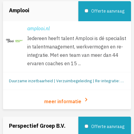
Amplooi
Offerte aanvraag
amplooi.nl
Iedereen heeft talent Amplooi is dé specialist
in talentmanagement, werkvermogen en re-
integratie. Met een team van meer dan 44
ervaren coaches en 15 ...
Duurzame inzetbaarheid | Verzuimbegeleiding | Re-integratie: begeleiding naar werk | Jobcoaching | Re-integratie tweede spoor | Outplacement | Loopbaanbegeleiding | Loopbaanontwikkeling | Mobiliteit
keyboard_arrow_right
meer informatie
Perspectief Groep B.V.
Offerte aanvraag