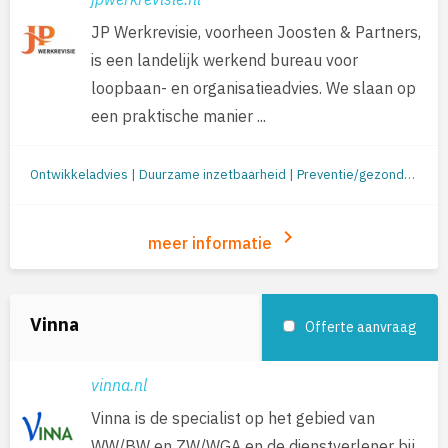
JP Werkrevisie, voorheen Joosten & Partners,
is een landelijk werkend bureau voor
loopbaan- en organisatieadvies. We slaan op
een praktische manier ...
Ontwikkeladvies | Duurzame inzetbaarheid | Preventie/gezondheid | Re-integratie: begeleiding naar werk | Re-integratie tweede spoor | Outplacement | Loopbaanbegeleiding | Loopbaanontwikkeling | Mobiliteit
keyboard_arrow_right
meer informatie
Vinna
Offerte aanvraag
vinna.nl
Vinna is de specialist op het gebied van
WW/BW en ZW/WGA en de dienstverlener bij