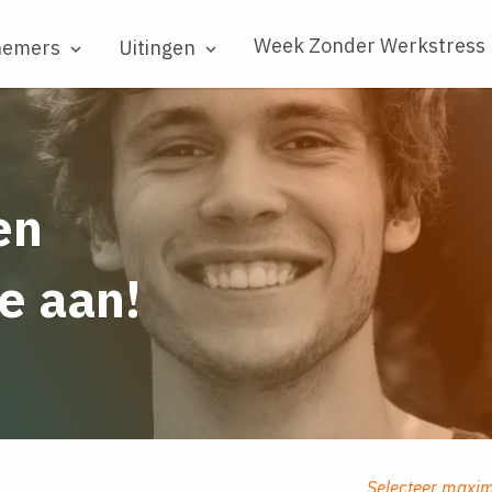
Week Zonder Werkstress
nemers
Uitingen


en
e aan!
Selecteer maxim