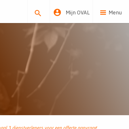


Mijn OVAL
Menu
aal 3 dienstverleners voor een offerte aanvraag.