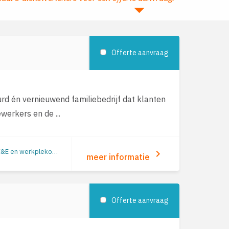
arrow_drop_down
Offerte aanvraag
rd én vernieuwend familiebedrijf dat klanten
werkers en de ...
Duurzame inzetbaarheid | Verzuimbegeleiding | Arbeidsomstandigheden (o.a. RI&E en werkplekonderzoek) | Re-integratie: begeleiding naar werk | Jobcoaching | Re-integratie tweede spoor | Outplacement | Loopbaanbegeleiding | Loopbaanontwikkeling | Mobiliteit
keyboard_arrow_right
meer informatie
Offerte aanvraag