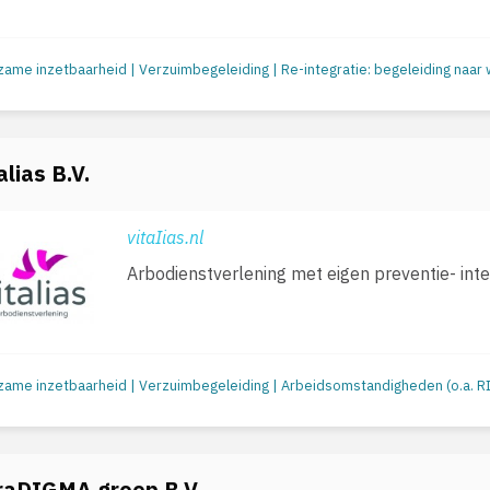
alias B.V.
vitaIias.nl
Arbodienstverlening met eigen preventie- int
raDIGMA groep B.V.