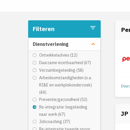
filter_list
Filteren
Per
keyboard_arrow_down
Dienstverlening
Ontwikkeladvies (12)
Duurzame inzetbaarheid (67)
Verzuimbegeleiding (58)
Arbeidsomstandigheden (o.a.
RI&E en werkplekonderzoek)
(44)
Preventie/gezondheid (53)
Re-integratie: begeleiding
JP
naar werk (67)
Jobcoaching (37)
Re-integratie tweede spoor