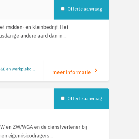
Offerte aanvraag
het midden- en kleinbedrijf. Het
sdanige andere aard dan in ...
Duurzame inzetbaarheid | Verzuimbegeleiding | Arbeidsomstandigheden (o.a. RI&E en werkplekonderzoek) | Preventie/gezondheid | Re-integratie: begeleiding naar werk | Re-integratie tweede spoor
keyboard_arrow_right
meer informatie
Offerte aanvraag
/BW en ZW/WGA en de dienstverlener bij
en eigenrisicodragers ...