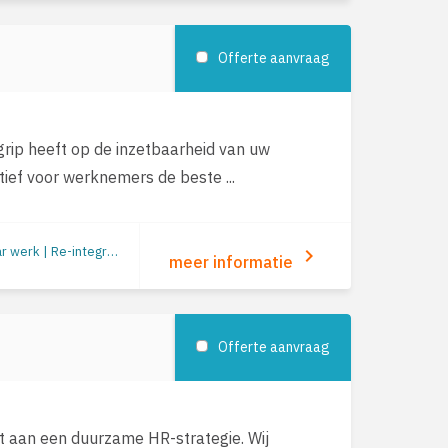
Offerte aanvraag
grip heeft op de inzetbaarheid van uw
ief voor werknemers de beste ...
Duurzame inzetbaarheid | Preventie/gezondheid | Re-integratie: begeleiding naar werk | Re-integratie tweede spoor
keyboard_arrow_right
meer informatie
Offerte aanvraag
pt aan een duurzame HR-strategie. Wij