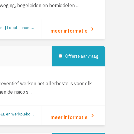
ging, begeleiden én bemiddelen ...
Re-integratie: begeleiding naar werk | Re-integratie tweede spoor | Outplacement | Loopbaanontwikkeling
keyboard_arrow_right
meer informatie
Offerte aanvraag
reventief werken het allerbeste is voor elk
 de risico’s ...
Duurzame inzetbaarheid | Verzuimbegeleiding | Arbeidsomstandigheden (o.a. RI&E en werkplekonderzoek) | Preventie/gezondheid | Re-integratie: begeleiding naar werk | Re-integratie tweede spoor | Outplacement | Loopbaanbegeleiding | Mobiliteit
keyboard_arrow_right
meer informatie