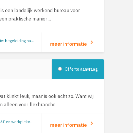
 is een landelijk werkend bureau voor
en praktische manier ...
Ontwikkeladvies | Duurzame inzetbaarheid | Preventie/gezondheid | Re-integratie: begeleiding naar werk | Re-integratie tweede spoor | Outplacement | Loopbaanbegeleiding | Loopbaanontwikkeling | Mobiliteit
keyboard_arrow_right
meer informatie
Offerte aanvraag
t klinkt leuk, maar is ook echt zo. Want wij
 alleen voor flexbranche ...
Duurzame inzetbaarheid | Verzuimbegeleiding | Arbeidsomstandigheden (o.a. RI&E en werkplekonderzoek) | Preventie/gezondheid | Re-integratie: begeleiding naar werk | Re-integratie tweede spoor
keyboard_arrow_right
meer informatie