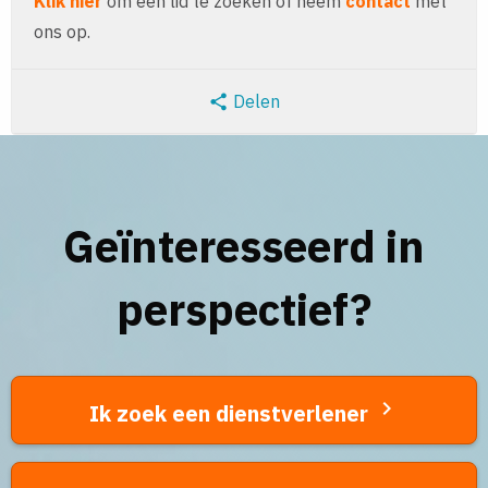
Klik hier
om een lid te zoeken of neem
contact
met
ons op.
Delen

Geïnteresseerd in
perspectief?

Ik zoek een dienstverlener