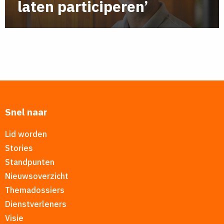
laten participeren’
Snel naar
Lid worden
Stories
Standpunten
Nieuwsoverzicht
Themadossiers
Dienstverleners
Visie