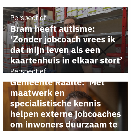
Perspectief
Bram heeft autisme:
‘Zonder jobcoach vrees ik
dat mijn leven als een
kaartenhuis in elkaar stort’
Perspectief
Gemeente Raalte: ‘Met
maatwerk en
specialistische kennis
helpen externe jobcoaches
om inwoners duurzaam te