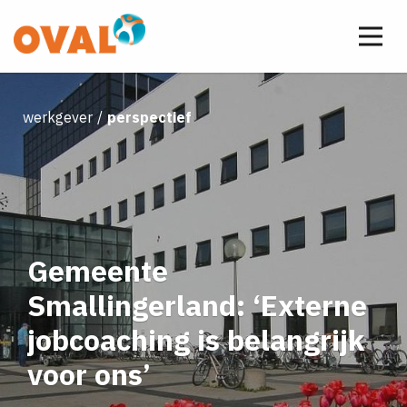
werkgever
perspectief
Gemeente
Smallingerland: ‘Externe
jobcoaching is belangrijk
voor ons’